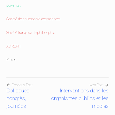
suivants :
Société de philosophie des sciences
Société française de philosophie
ACIREPH
Kairos
Previous Post
Next Post
Colloques,
Interventions dans les
Navigation
congrès,
organismes publics et les
de
journées
médias
l’article